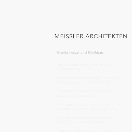
MEISSLER ARCHITEKTEN
Krankenhaus- und Klinikbau
Kinderpalliativzentrum am Klinikum
Großhadern München
Erweiterungsneubau für Intensive Care,
Intermediate Care und Stroke Unit
Erweiterungsneubau für Kardiologie,
Dialyse und Orthopädie
Erweiterung der Zentralen Notaufnahme
am Stiftungskrankenhaus Nördlingen
Erweiterungsneubau der Kinder und
Jugendpsychiatrie, Nördlingen
Neubau Rettungszentrale für das BRK,