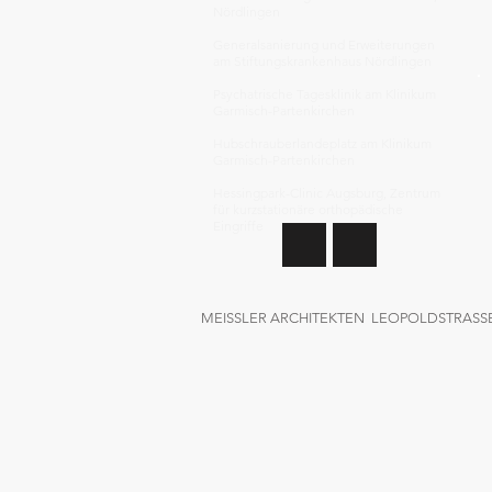
Nördlingen
Generalsanierung und Erweiterungen
am Stiftungskrankenhaus Nördlingen
Psychatrische Tagesklinik am Klinikum
Garmisch-Partenkirchen
Hubschrauberlandeplatz am Klinikum
Garmisch-Partenkirchen
Hessingpark-Clinic Augsburg, Zentrum
für kurzstationäre orthopädische
Eingriffe
MEISSLER ARCHITEKTEN LEOPOLDSTRASSE 5