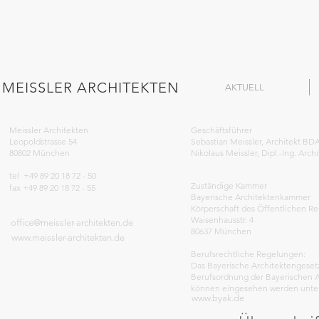
MEISSLER ARCHITEKTEN
AKTUELL
Meissler Architekten
Geschäftsführer
Leopoldstrasse 54
Sebastian Meissler, Architekt B
80802 München
Nikolaus Meissler, Dipl.-Ing. Arc
tel +49 89 20 18 72 - 50
Zuständige Kammer
fax +49 89 20 18 72 - 55
Bayerische Architektenkammer
Körperschaft des Öffentlichen Re
Waisenhausstr. 4
office@meissler-architekten.de
80637 München
www.meissler-architekten.de
Berufsrechtliche Regelungen:
Das Bayerische Architektengeset
Berufsordnung der Bayerischen 
können eingesehen werden unter
www.byak.de