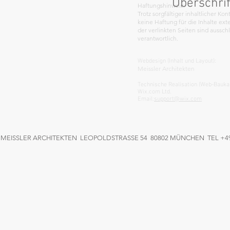
Überschrif
Haftungshinweis:
Trotz sorgfältiger inhaltlicher Ko
keine Haftung für die Inhalte exte
der verlinkten Seiten sind aussch
verantwortlich.
Webdesign (Inhalt und Layout):
Meissler Architekten
Technische Realisation (Web-Bauka
Wix.com Ltd.
Email:
support@wix.com
MEISSLER ARCHITEKTEN LEOPOLDSTRASSE 54 80802 MÜNCHEN TEL +49 8