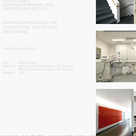
NÖRDLINGEN
GENERALSANIERUNG UND
ERWEITERUNG BIS 2015
ERWEITERUNGSNEUBAU FÜR
KARDIOLOGIE, DIALYSE UND
ORTHOPÄDIE
Architektouren 2012
Ort
Nördlingen
Bauherr
gKU ein Unternehmen der Donau-
Ries-Kliniken und Seniorenheime
Baujahr
2011