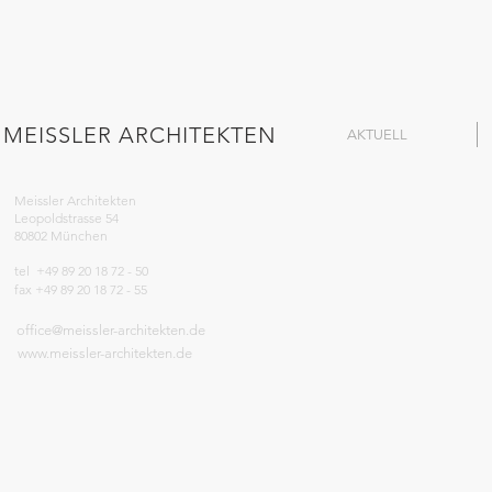
MEISSLER ARCHITEKTEN
AKTUELL
Meissler Architekten
Leopoldstrasse 54
80802 München
tel +49 89 20 18 72 - 50
fax +49 89 20 18 72 - 55
office@meissler-architekten.de
www.meissler-architekten.de